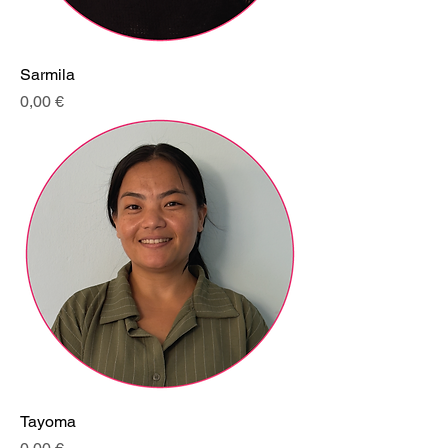
Sarmila
Prix
0,00 €
Tayoma
Prix