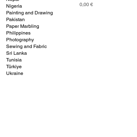
Prix
0,00 €
Nigeria
Painting and Drawing
Pakistan
Paper Marbling
Philippines
Photography
Sewing and Fabric
Sri Lanka
Tunisia
Türkiye
Ukraine
Numéro de projet :
REMCREAD 2023-1-PL01-KA220-ADU-000156610