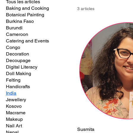
Tous les articles
Baking and Cooking
3 articles
Botanical Painting
Burkina Faso
Burundi
Cameroon
Catering and Events
Congo
Decoration
Decoupage
Digital Literacy
Doll Making
Felting
Handicrafts
India
Jewellery
Kosovo
Macrame
Makeup
Nail Art
Susmita
Nepal