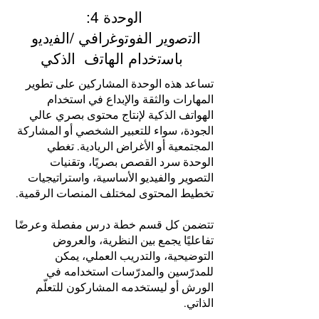
:اﻟوﺣدة 4
اﻟﺗﺻوﯾر اﻟﻔوﺗوﻏراﻓﻲ /اﻟﻔﯾدﯾو
ﺑﺎﺳﺗﺧدام اﻟﮭﺎﺗف اﻟذﻛﻲ
تساعد هذه الوحدة المشاركين على تطوير
المهارات والثقة والإبداع في استخدام
الهواتف الذكية لإنتاج محتوى بصري عالي
الجودة، سواء للتعبير الشخصي أو المشاركة
المجتمعية أو الأغراض الريادية. تغطي
الوحدة سرد القصص بصريًا، وتقنيات
التصوير والفيديو الأساسية، واستراتيجيات
تخطيط المحتوى لمختلف المنصات الرقمية.
تتضمن كل قسم خطة درس مفصلة وعرضًا
تفاعليًا يجمع بين النظرية، والعروض
التوضيحية، والتدريب العملي، يمكن
للمدرّسين والمدرّسات استخدامه في
الورش أو ليستخدمه المشاركون للتعلّم
الذاتي.