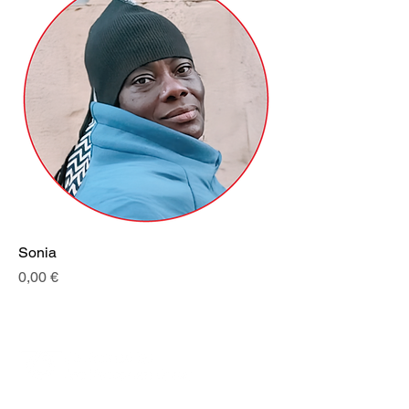
Sonia
Preis
0,00 €
Projektnummer:
REMCREAD 2023-1-PL01-