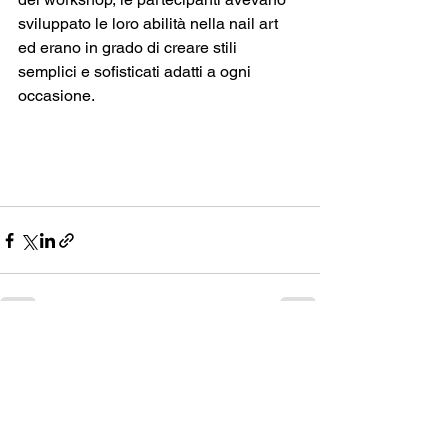
sviluppato le loro abilità nella nail art 
ed erano in grado di creare stili 
semplici e sofisticati adatti a ogni 
occasione.
Progetto n.:
REMCREAD 2023-1-PL01-KA220-
ADU-000156610