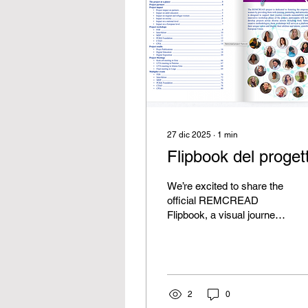
27 dic 2025
∙
1
min
Flipbook del proget
We’re excited to share the
official REMCREAD
Flipbook, a visual journey
through the project’s
activities, highlights, and
results, showcasing how
creative methods and
digital literacy can support
2
0
the empowerment of