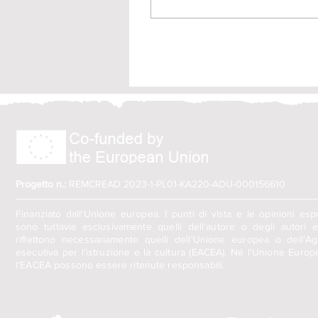
refugee and migrant
women across Europe.
Progetto n.:
REMCREAD 2023-1-PL01-KA220-ADU-000156610
Finanziato dall'Unione europea. I punti di vista e le opinioni es
sono tuttavia esclusivamente quelli dell'autore o degli autori 
riflettono necessariamente quelli dell'Unione europea o dell'Ag
esecutiva per l'istruzione e la cultura (EACEA). Né l'Unione Euro
l'EACEA possono essere ritenute responsabili.