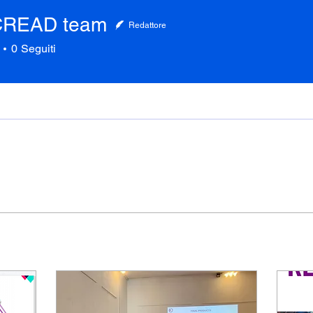
READ team
Redattore
0
Seguiti