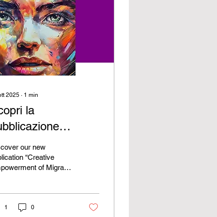
ott 2025
∙
1
min
opri la
ubblicazione
Creative
scover our new
mpowerment of
lication “Creative
powerment of Migrant
igrant Women”
men”, developed within
e REMCREAD –
powering Refugee &
grant Women through
1
0