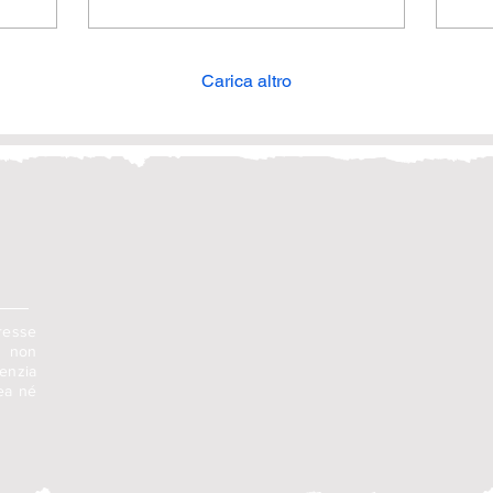
donne, in cui abbiamo
Cr
condiviso ciò che
Dig
abbiamo fatto durante i 2
anni del progetto,
Carica altro
approfondimenti sui nostri
laboratori creativi,
presentato l'e-book e il
nostro programma di
alfabetizzazione digitale,
oltre a presentare la
mostra online finale in cui
3 donne dei nostri
laboratori presentano le
loro opere d'arte.
Abbiamo...
presse
e non
enzia
pea né