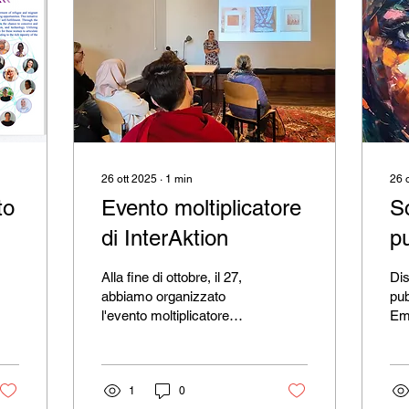
26 ott 2025
∙
1
min
26 
to
Evento moltiplicatore
Sc
di InterAktion
p
“
Alla fine di ottobre, il 27,
Di
E
abbiamo organizzato
pub
l'evento moltiplicatore
Em
M
finale del nostro progetto
Wo
dedicato alle donne
th
migranti e rifugiate, sotto
Em
forma di un caffè per
1
0
Mi