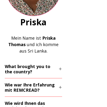
Priska
Mein Name ist
Priska
Thomas
und ich komme
aus Sri Lanka.
What brought you to
the country?
Die Wahrheit ist, dass
Wie war Ihre Erfahrung
meine Familie und ich in Sri
mit REMCREAD?
Lanka mit extrem
Zunächst möchte ich mich
schwierigen Umständen
Wie wird Ihnen das
bei CTAO bedanken, die