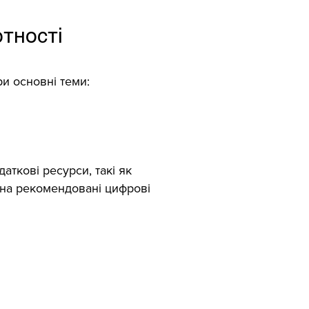
отності
и основні теми:
аткові ресурси, такі як
 на рекомендовані цифрові