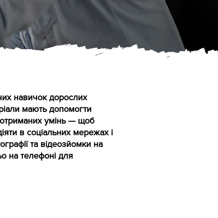
чих навичок дорослих
еріали мають допомогти
і отриманих умінь — щоб
іяти в соціальних мережах і
ографії та відеозйомки на
ьо на телефоні для