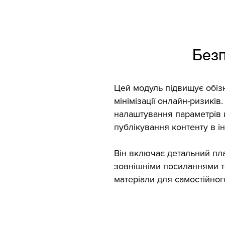
Безп
Цей модуль підвищує обіз
мінімізації онлайн-ризикі
налаштування параметрів к
публікування контенту в ін
Він включає детальний пла
зовнішніми посиланнями т
матеріали для самостійног