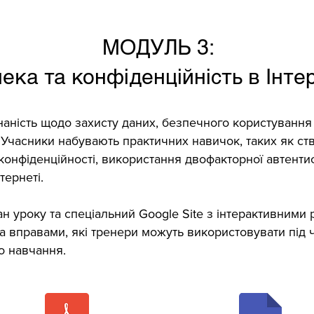
МОДУЛЬ 3:
ека та конфіденційність в Інте
наність щодо захисту даних, безпечного користуванн
в. Учасники набувають практичних навичок, таких як ст
онфіденційності, використання двофакторної автентиф
тернеті.
н уроку та спеціальний Google Site з інтерактивними 
а вправами, які тренери можуть використовувати під 
о навчання.