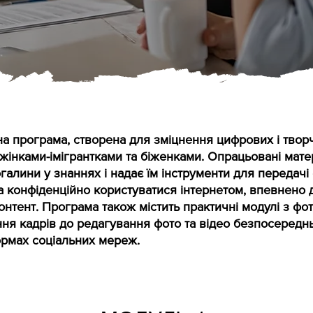
а програма, створена для зміцнення цифрових і твор
з жінками-імігрантками та біженками. Опрацьовані мат
галини у знаннях і надає їм інструменти для передач
а конфіденційно користуватися інтернетом, впевнено д
тент. Програма також містить практичні модулі з фот
ння кадрів до редагування фото та відео безпосередн
рмах соціальних мереж.