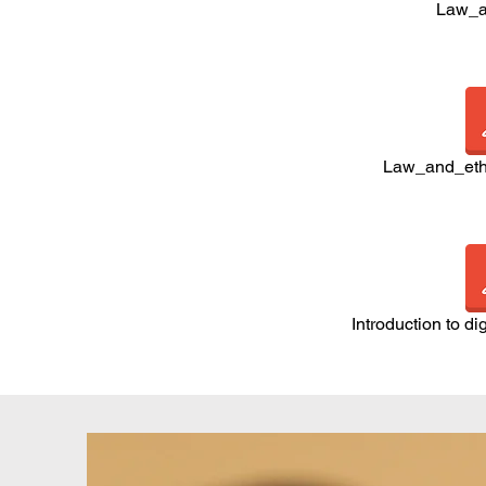
Law_a
Law_and_eth
Introduction to di