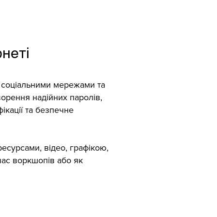
рнеті
я соціальними мережами та
ворення надійних паролів,
ікації та безпечне
ресурсами, відео, графікою,
час воркшопів або як