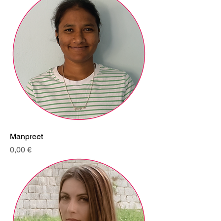
Manpreet
Cena
0,00 €