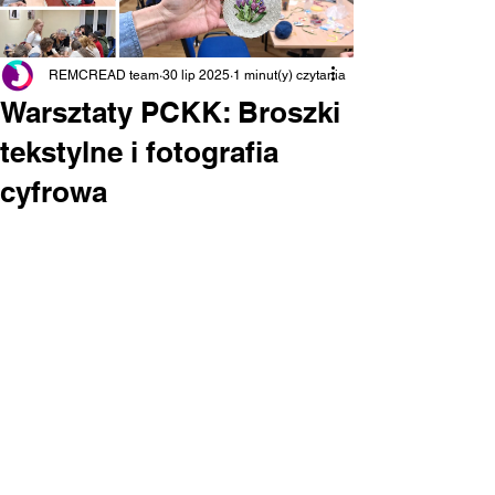
REMCREAD team
30 lip 2025
1 minut(y) czytania
Warsztaty PCKK: Broszki
tekstylne i fotografia
cyfrowa