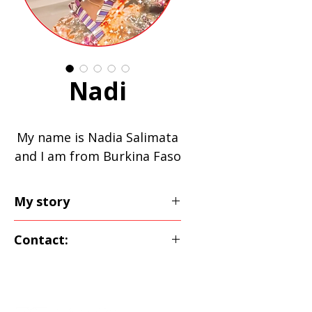
Nadi
My name is Nadia Salimata
and I am from Burkina Faso
My story
Salimata Nadia
Contact:
participated in all
REMCREAD workshops
For more information and
organised in Liège-Belgium.
cooperation, please
contact: