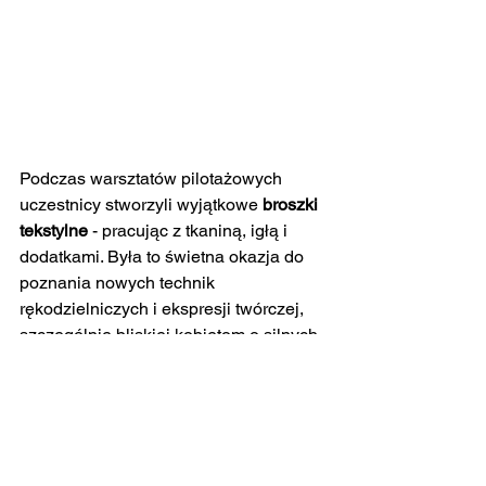
Podczas warsztatów pilotażowych 
uczestnicy stworzyli wyjątkowe
broszki 
tekstylne
- pracując z tkaniną, igłą i 
dodatkami. Była to świetna okazja do 
poznania nowych technik 
rękodzielniczych i ekspresji twórczej, 
szczególnie bliskiej kobietom o silnych 
korzeniach kulturowych.
Prace zostały sfotografowane 
smartfonami, a uczestnicy nauczyli się, 
jak ustawić światło, ostrość i tło, aby 