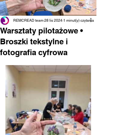
REMCREAD team
28 lis 2024
1 minut(y) czytania
Warsztaty pilotażowe •
Broszki tekstylne i
fotografia cyfrowa