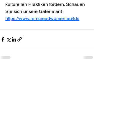
kulturellen Praktiken fördern. Schauen 
Sie sich unsere Galerie an!
https://www.remcreadwomen.eu/fds
Projektnummer:
REMCREAD 2023-1-PL01-
KA220-ADU-000156610
Finanziert von der Europäischen Union. Die
geäußerten Ansichten und Meinungen sind
jedoch ausschließlich die des Autors/der
Autoren und spiegeln nicht unbedingt die
der Europäischen Union oder der